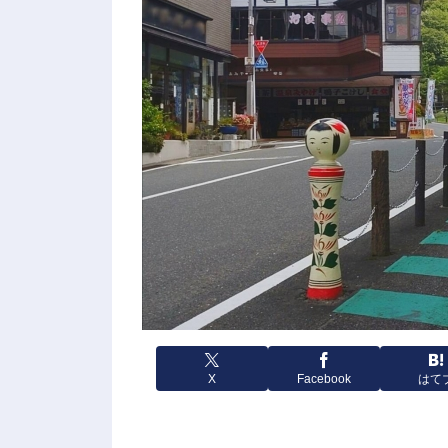
X
Facebook
はて